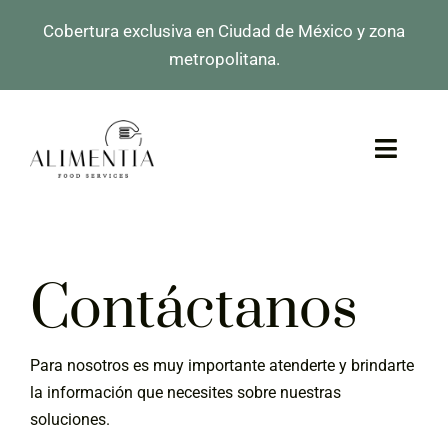
Skip
Cobertura exclusiva en Ciudad de México y zona
to
metropolitana.
content
Toggl
Navig
Inicio
Nosotros
Contáctanos
Servicios
Para nosotros es muy importante atenderte y brindarte
Testimoniales
la información que necesites sobre nuestras
soluciones.